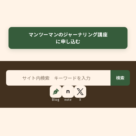
マンツーマンのジャーナリング講座
に申し込む
サ
検索
イ
ト
内
Blog
note
X
検
索
キャンセルポリシー
プライバシーポリシー
特定商取引法に基づく表記
© 2025-2026 Journaling Salon Sati. All rights reserved.
Webサイト制作（デザイン・コーディング・WordPressテーマ開発）：永
井 陽一朗