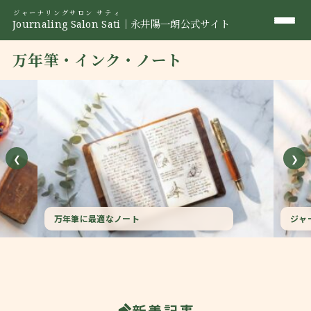
ジャーナリングサロン サティ
Journaling Salon Sati
｜永井陽一朗公式サイト
万年筆・インク・ノート
❮
❯
万年筆に最適なノート
ジャ
新着記事