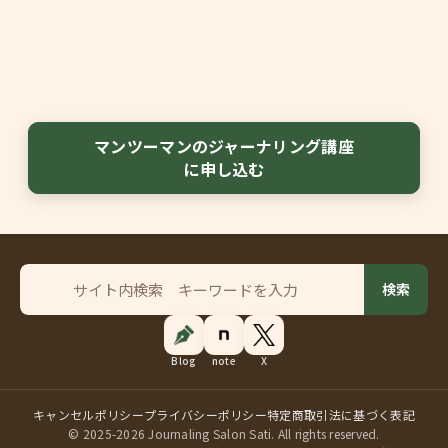
マンツーマンのジャーナリング講座
に申し込む
サ
検索
イ
ト
内
Blog
note
X
検
索
キャンセルポリシー
プライバシーポリシー
特定商取引法に基づく表記
© 2025-2026 Journaling Salon Sati. All rights reserved.